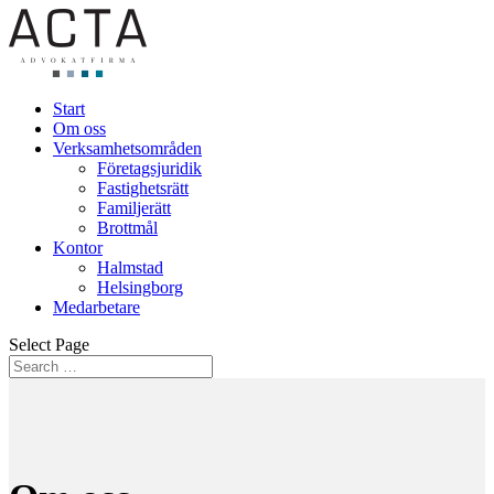
Start
Om oss
Verksamhetsområden
Företagsjuridik
Fastighetsrätt
Familjerätt
Brottmål
Kontor
Halmstad
Helsingborg
Medarbetare
Select Page